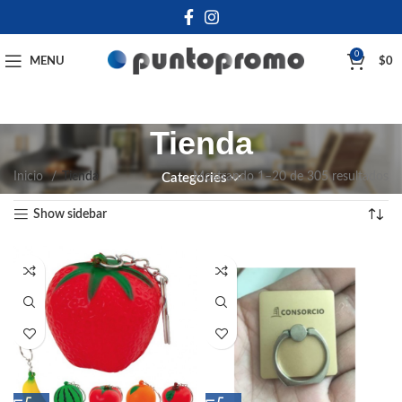
0
MENU
$
0
Tienda
Inicio
Tienda
Mostrando 1–20 de 305 resultados
Categories
Show sidebar