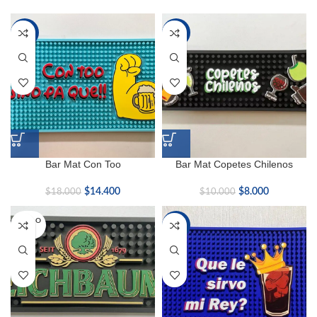
-20%
-20%
Bar Mat Con Too
Bar Mat Copetes Chilenos
$
14.400
$
8.000
$
18.000
$
10.000
SOLD O
-20%
UT