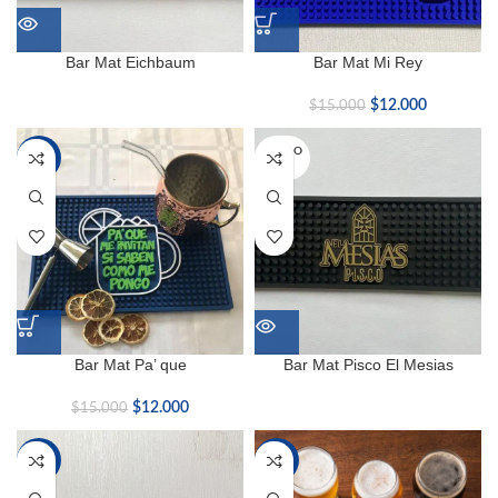
Bar Mat Eichbaum
Bar Mat Mi Rey
$
12.000
$
15.000
SOLD O
-20%
UT
Bar Mat Pa’ que
Bar Mat Pisco El Mesias
$
12.000
$
15.000
-20%
-20%