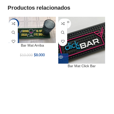
Productos relacionados
SOLD O
-20%
-2
UT
Bar Mat Arriba
$
8.000
$
10.000
Bar Mat Click Bar
Ba