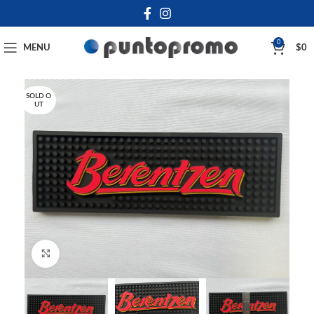
0
MENU
$
0
SOLD O
UT
Click to enlarge