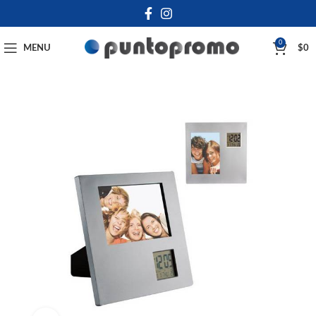
0
MENU
$
0