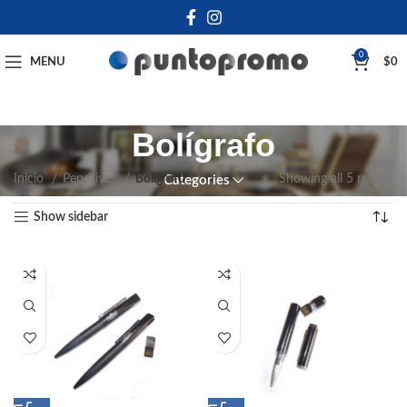
0
MENU
$
0
Bolígrafo
Inicio
Pendrives
Bolígrafo
Showing all 5 results
Categories
Show sidebar