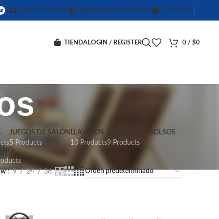
QUIENES SOMOS
PREGUNTAS FRECUENTES
CONTACTO
TIENDA
LOGIN / REGISTER
0
/
$
0
sos
A
JUEGOS DE SALÓN
LLAVEROS
MOCHILAS Y BOLSOS
cts
5 Products
10 Products
9 Products
ANO
roducts
ow
9
24
36