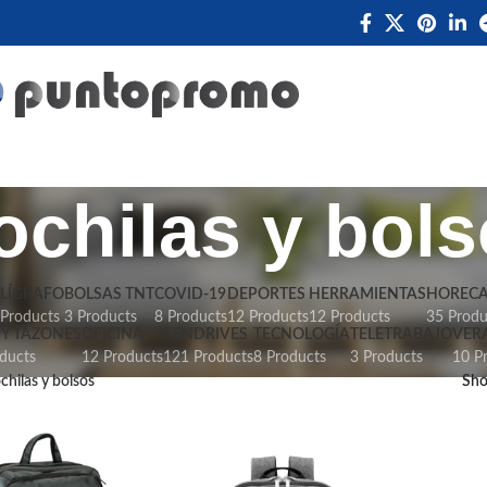
chilas y bol
LÍGRAFO
BOLSAS TNT
COVID-19
DEPORTES
HERRAMIENTAS
HOREC
 Products
3 Products
8 Products
12 Products
12 Products
35 Produ
Y TAZONES
OFICINA
PENDRIVES
TECNOLOGÍA
TELETRABAJO
VER
ducts
12 Products
121 Products
8 Products
3 Products
10 P
hilas y bolsos
Sh