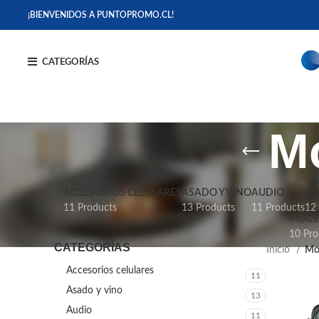
¡BIENVENIDOS A PUNTOPROMO.CL!
CATEGORÍAS
Mo
ACCESORIOS CELULARES
ASADO Y VINO
AUDIO
BO
11 Products
13 Products
11 Products
12
MUGS 
10 Pro
CATEGORÍAS
Inicio
Moc
Accesorios celulares
11
Asado y vino
13
Audio
11