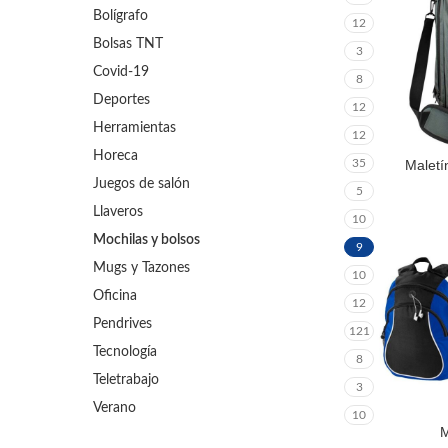
Bolígrafo
12
Bolsas TNT
3
Covid-19
8
Deportes
12
Herramientas
12
Horeca
Maletí
35
LEER MÁS
Juegos de salón
5
Llaveros
10
Mochilas y bolsos
9
Mugs y Tazones
10
Oficina
12
Pendrives
121
Tecnología
8
Teletrabajo
3
Verano
10
M
LEER MÁS