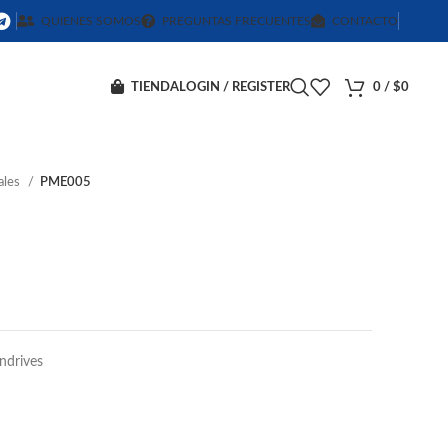
QUIENES SOMOS
PREGUNTAS FRECUENTES
CONTACTO
TIENDA
LOGIN / REGISTER
0
/
$
0
ales
PME005
ndrives