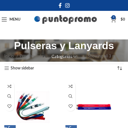
0
MENU
$
0
Pulseras y Lanyards
Inicio
Pendrives
Pulseras y Lanyards
Showing all 3 results
Categories
Show sidebar