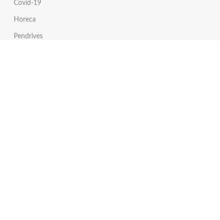
Covid-19
Horeca
Pendrives
Links de Interés
Formulario de Cotización
Síguenos en Instagram
Síguenos en Twitter
Tienda Online
Servicio al Cliente
Escríbenos un Whatsapp
Envíanos un Email
Llámanos por teléfono