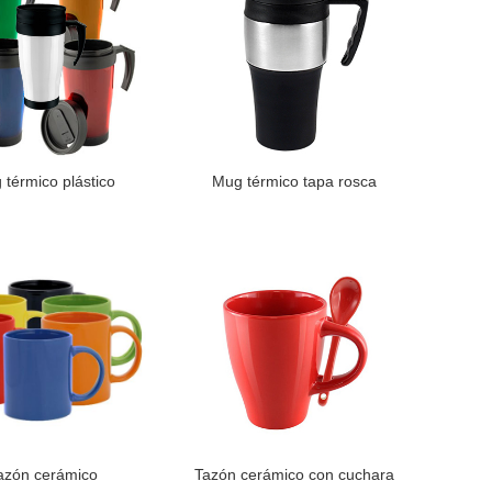
térmico plástico
Mug térmico tapa rosca
LEER MÁS
azón cerámico
Tazón cerámico con cuchara
LEER MÁS