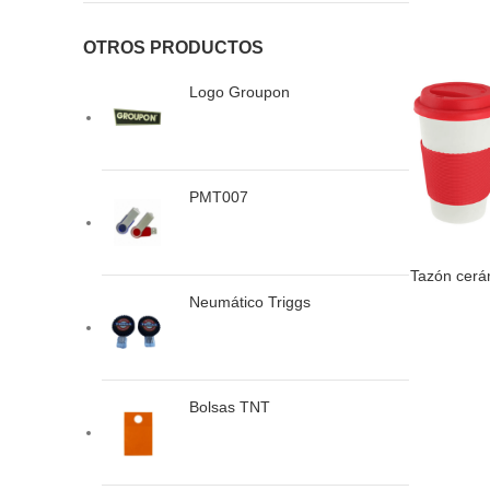
OTROS PRODUCTOS
Logo Groupon
PMT007
Tazón cerám
LEER MÁS
Neumático Triggs
Bolsas TNT