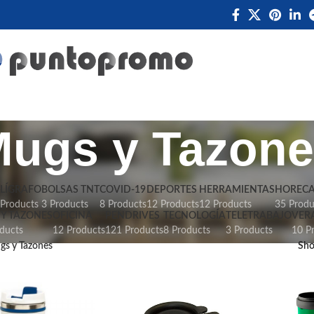
ugs y Tazon
LÍGRAFO
BOLSAS TNT
COVID-19
DEPORTES
HERRAMIENTAS
HOREC
 Products
3 Products
8 Products
12 Products
12 Products
35 Produ
Y TAZONES
OFICINA
PENDRIVES
TECNOLOGÍA
TELETRABAJO
VER
ducts
12 Products
121 Products
8 Products
3 Products
10 P
gs y Tazones
Sh