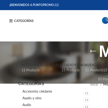
¡BIENVENIDOS A PUNTOPROMO.CL!
CATEGORÍAS
M
ACCESORIOS CELULARES
ASADO Y VINO
AUDIO
BO
11 Products
13 Products
11 Products
12
MUGS 
10 Pro
CATEGORÍAS
Inicio
Mu
Accesorios celulares
11
Asado y vino
13
Audio
11