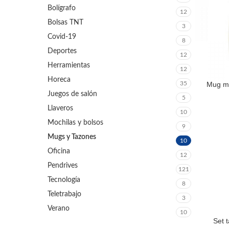
Bolígrafo
12
Bolsas TNT
3
Covid-19
8
Deportes
12
Herramientas
12
Horeca
Mug me
35
LEER MÁS
Juegos de salón
5
Llaveros
10
Mochilas y bolsos
9
Mugs y Tazones
10
Oficina
12
Pendrives
121
Tecnología
8
Teletrabajo
3
Verano
10
Set 
LEER MÁS