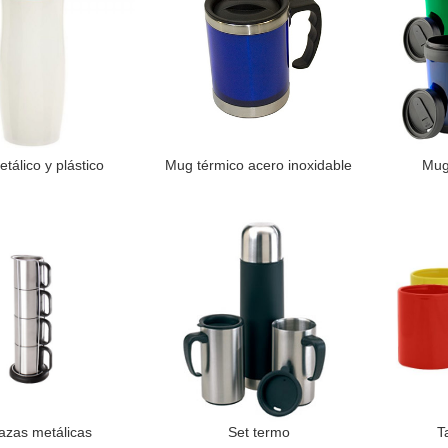
tálico y plástico
Mug térmico acero inoxidable
Mug 
LEER MÁS
LEER MÁS
tazas metálicas
Set termo
T
LEER MÁS
LEER MÁS