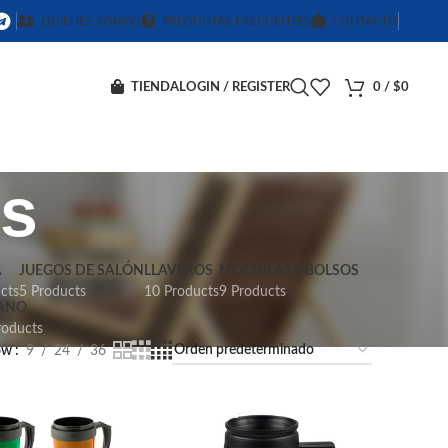
QUIENES SOMOS
PREGUNTAS FRECUENTES
CONTACTO
TIENDA
LOGIN / REGISTER
0
/
$
0
es
A
JUEGOS DE SALÓN
LLAVEROS
MOCHILAS Y BOLSOS
cts
5 Products
10 Products
9 Products
ANO
roducts
ow
9
24
36