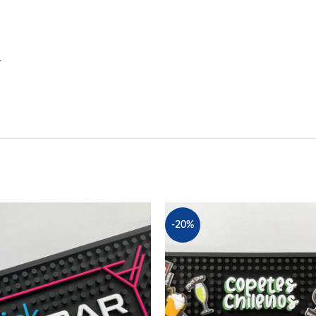
.
-20%