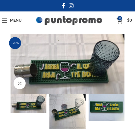
0
MENU
$
0
-20%
Click to enlarge