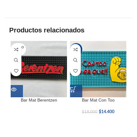
Productos relacionados
SOLD O
-20%
-2
UT
Bar Mat Berentzen
Bar Mat Con Too
Ba
$
14.400
$
18.000