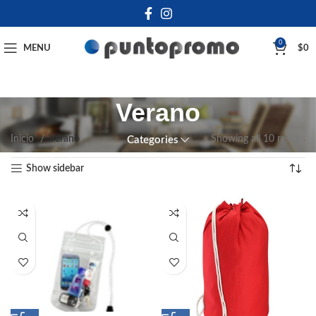
0
MENU
$
0
Verano
Inicio
Verano
Showing all 10 results
Categories
Show sidebar