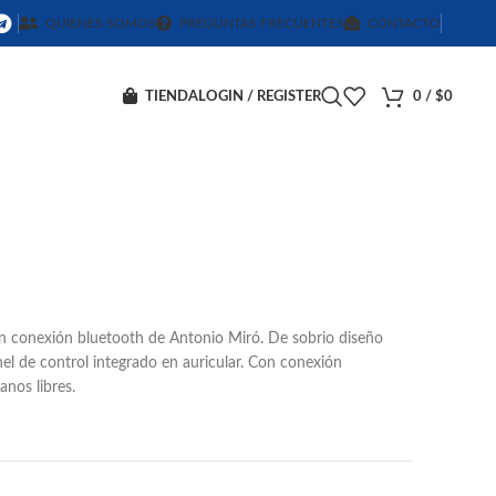
QUIENES SOMOS
PREGUNTAS FRECUENTES
CONTACTO
TIENDA
LOGIN / REGISTER
0
/
$
0
on conexión bluetooth de Antonio Miró. De sobrio diseño
el de control integrado en auricular. Con conexión
nos libres.