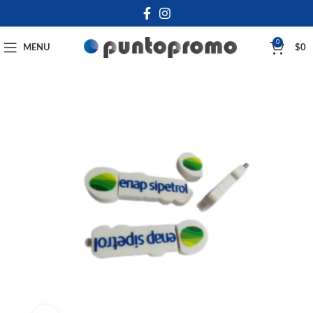
0
MENU
$
0