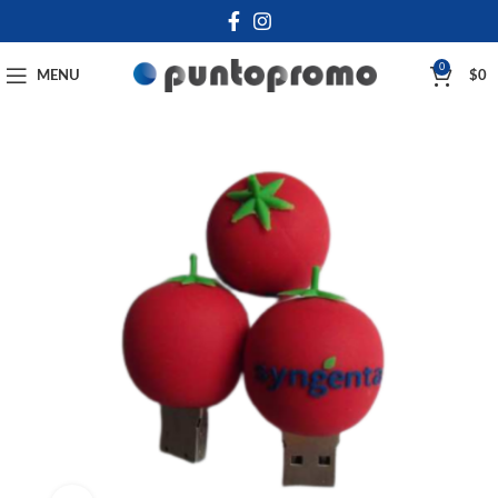
0
MENU
$
0