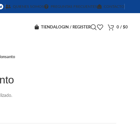
QUIENES SOMOS
PREGUNTAS FRECUENTES
CONTACTO
TIENDA
LOGIN / REGISTER
0
/
$
0
onsanto
nto
izado.