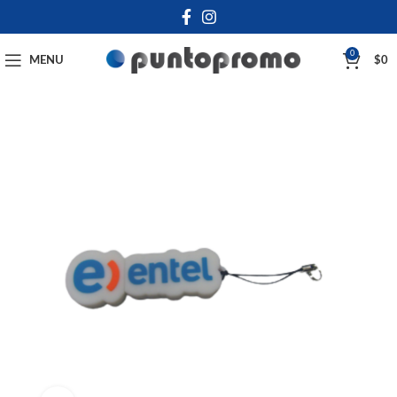
0
MENU
$
0