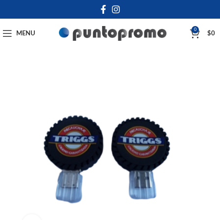
0
MENU
$
0