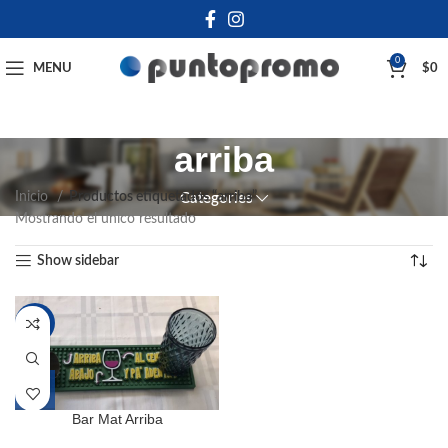
0
MENU
$
0
arriba
Inicio
Productos etiquetados “arriba”
Categories
Mostrando el único resultado
Show sidebar
-20%
Bar Mat Arriba