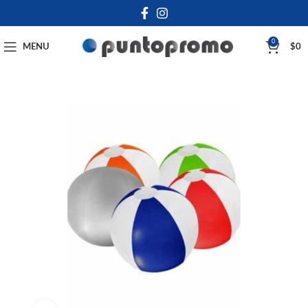
0
MENU
$
0