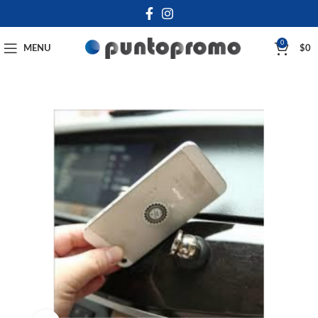
0
MENU
$
0