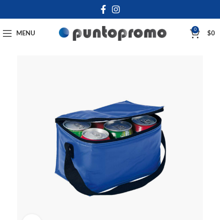
0
MENU
$
0