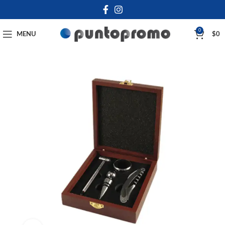
0
MENU
$
0