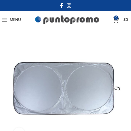
0
MENU
$
0