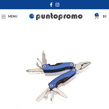
0
MENU
$
0