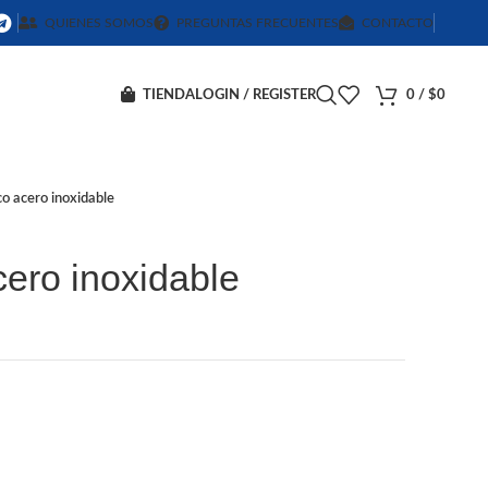
QUIENES SOMOS
PREGUNTAS FRECUENTES
CONTACTO
TIENDA
LOGIN / REGISTER
0
/
$
0
o acero inoxidable
ero inoxidable