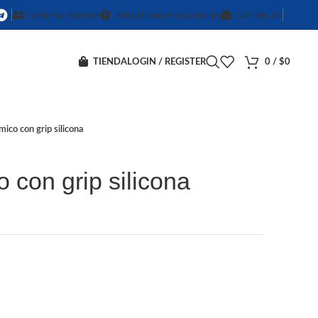
QUIENES SOMOS
PREGUNTAS FRECUENTES
CONTACTO
TIENDA
LOGIN / REGISTER
0
/
$
0
ico con grip silicona
 con grip silicona