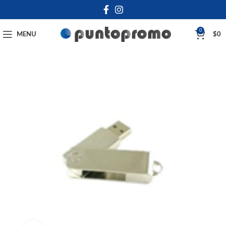
0
MENU
$
0