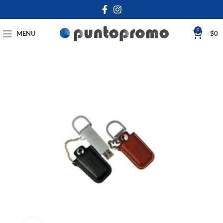
0
MENU
$
0