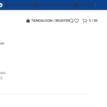
QUIENES SOMOS
PREGUNTAS FRECUENTES
CONTACTO
TIENDA
LOGIN / REGISTER
0
/
$
0
sin
ado.
.0