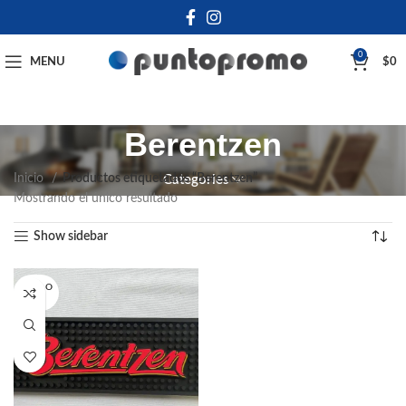
0
MENU
$
0
Berentzen
Inicio
Productos etiquetados “Berentzen”
Categories
Mostrando el único resultado
Show sidebar
SOLD O
UT