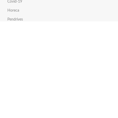
Covid-19
Horeca
Pendrives
Links de Interés
Formulario de Cotización
Síguenos en Instagram
Síguenos en Twitter
Tienda Online
Servicio al Cliente
Escríbenos un Whatsapp
Envíanos un Email
Llámanos por teléfono