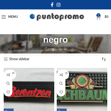
0
MENU
$
0
negro
Inicio
Productos etiquetados “negro”
Showing all 3 results
Categories
Show sidebar
SOLD O
SOLD O
UT
UT