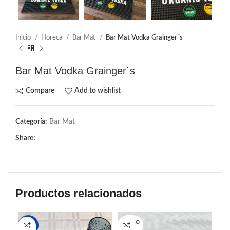
Inicio
Horeca
Bar Mat
Bar Mat Vodka Grainger´s
Bar Mat Vodka Grainger´s
Compare
Add to wishlist
Categoría:
Bar Mat
Share:
Productos relacionados
SOLD O
-20%
-2
UT