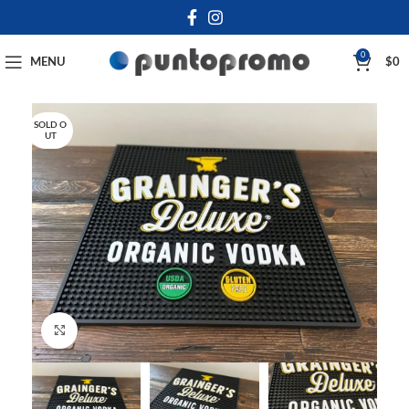
0
MENU
$
0
SOLD O
UT
Click to enlarge