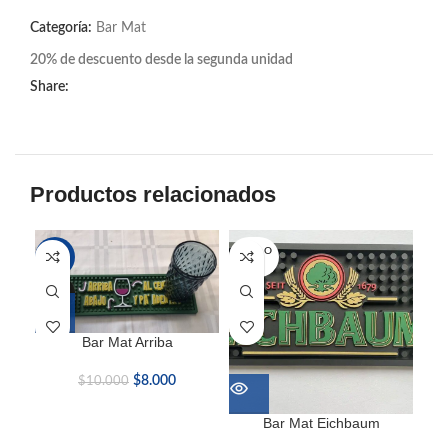
Categoría:
Bar Mat
20% de descuento desde la segunda unidad
Share:
Productos relacionados
SOLD O
-20%
-2
UT
Bar Mat Arriba
$
8.000
$
10.000
Bar Mat Eichbaum