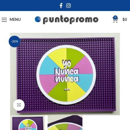
0
MENU
$
0
-20%
Click to enlarge