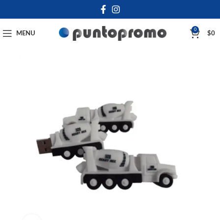
0
MENU
$
0