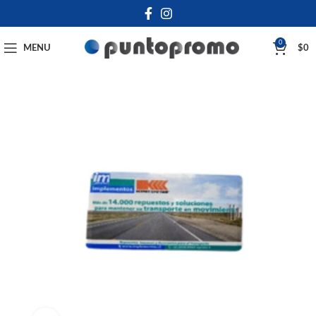
0
MENU
$
0