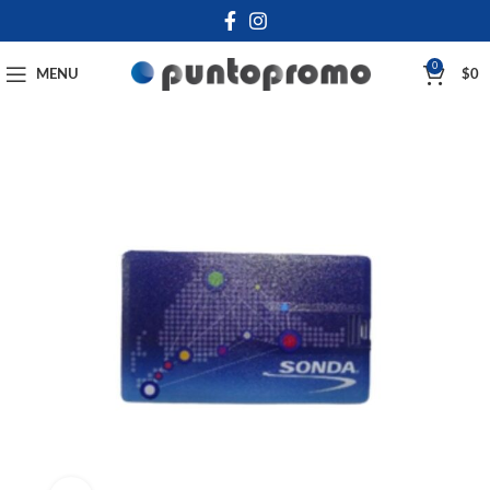
0
MENU
$
0