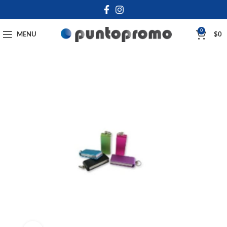
0
MENU
$
0