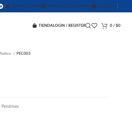
QUIENES SOMOS
PREGUNTAS FRECUENTES
CONTACTO
TIENDA
LOGIN / REGISTER
0
/
$
0
 Madera
PEC003
Pendrives