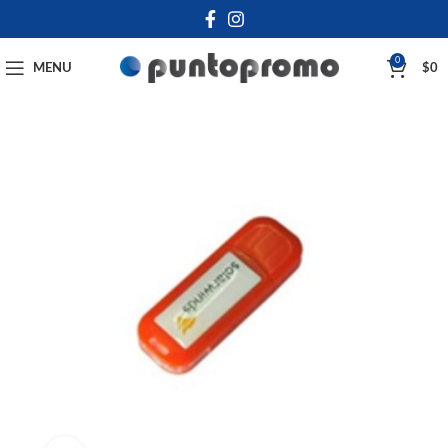
0
MENU
$
0