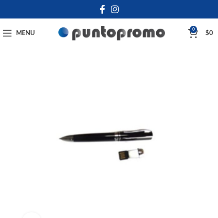
0
MENU
$
0