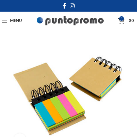
0
MENU
$
0