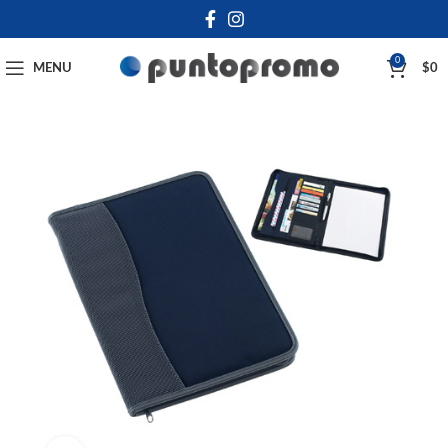
0
MENU
$
0