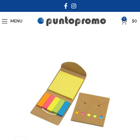
0
MENU
$
0