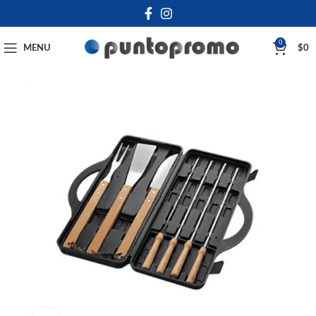
0
MENU
$
0