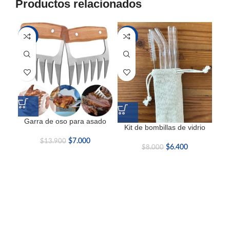
Productos relacionados
-50%
-20%
Garra de oso para asado
Mo
Kit de bombillas de vidrio
$
7.000
$
13.900
$
6.400
$
8.000