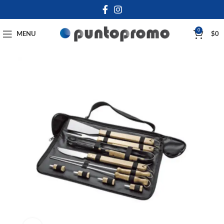
0
MENU
$
0