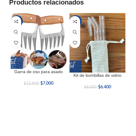
Productos relacionados
-50%
-20%
Garra de oso para asado
P
Kit de bombillas de vidrio
$
7.000
$
13.900
$
6.400
$
8.000