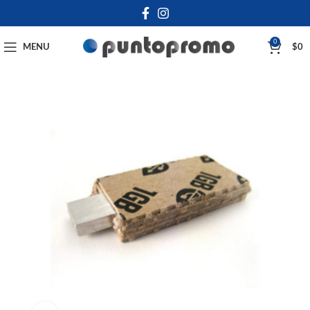
0
MENU
$
0