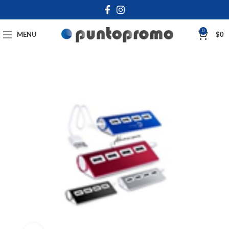
0
MENU
$
0