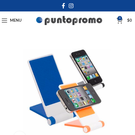
0
MENU
$
0