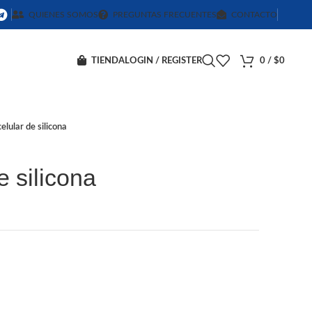
QUIENES SOMOS
PREGUNTAS FRECUENTES
CONTACTO
TIENDA
LOGIN / REGISTER
0
/
$
0
elular de silicona
e silicona