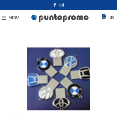
0
MENU
$
0